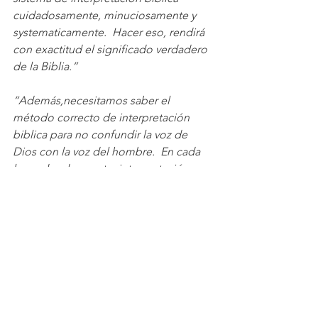
cuidadosamente, minuciosamente y 
systematicamente.  Hacer eso, rendirá 
con exactitud el significado verdadero 
de la Biblia.”
“Además,necesitamos saber el 
método correcto de interpretación 
biblica para no confundir la voz de 
Dios con la voz del hombre.  En cada 
lugar donde nuestra interpretación es 
equivocado, hemos substituido la voz 
de Dios con la voz del hombre. 
 Necesitamos saber los métodos 
correctos de la interpretación biblica 
minuciosamente; si por ninguna otra 
razon, que para preservarnos de la 
locura y los errores de principios 
defectuosos de entender la Palabra de 