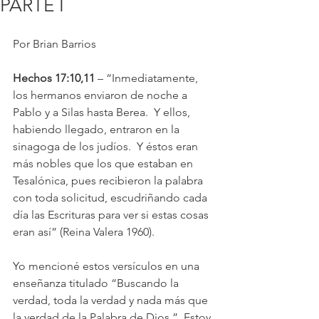
PARTE I
Por Brian Barrios
Hechos 17:10,11 
– “Inmediatamente, 
los hermanos enviaron de noche a 
Pablo y a Silas hasta Berea.  Y ellos, 
habiendo llegado, entraron en la 
sinagoga de los judíos.  Y éstos eran 
más nobles que los que estaban en 
Tesalónica, pues recibieron la palabra 
con toda solicitud, escudriñando cada 
día las Escrituras para ver si estas cosas 
eran así” (Reina Valera 1960).
Yo mencioné estos versículos en una 
enseñanza titulado “Buscando la 
verdad, toda la verdad y nada más que 
la verdad de la Palabra de Dios.”  Estoy 