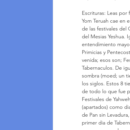
Escrituras: Leas por 
Yom Teruah cae en el
de las festivales de
del Mesias Yeshua. I
entendimiento mayor) 
Primicias y Pentecos
venida; esos son; Fes
Tabernaculos. De ig
sombra (moed; un ti
los siglos. Estos 8 
de todo lo que fue pe
Festivales de Yahweh
(apartados) como dia
de Pan sin Levadura, 
primer dia de Taberna