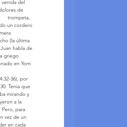
 venida del 
dolores de 
    trompeta, 
ndo un cordero 
imera 
ho (la última 
 Juan habla de 
a griego 
sonado en Yom 
:32-36), por 
 30. Tenia que 
aba mirando y 
yeron a la 
 Pero, para 
n vez de un 
der en cada 