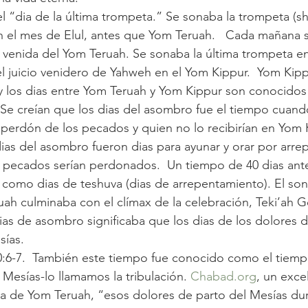
 “dia de la última trompeta.” Se sonaba la trompeta (sh
 el mes de Elul, antes que Yom Teruah.   Cada mañana 
 venida del Yom Teruah. Se sonaba la última trompeta e
 juicio venidero de Yahweh en el Yom Kippur.  Yom Kippu
y los dias entre Yom Teruah y Yom Kippur son conocidos
Se creían que los dias del asombro fue el tiempo cuand
el perdón de los pecados y quien no lo recibirían en Yom 
 dias del asombro fueron dias para ayunar y orar por arr
 pecados serían perdonados.  Un tiempo de 40 dias ant
como dias de teshuva (dias de arrepentamiento). El sona
uah culminaba con el clímax de la celebración, Teki’ah G
ias de asombro significaba que los dias de los dolores 
sías. 
0:6-7.  También este tiempo fue conocido como el tiemp
 Mesías-lo llamamos la tribulación. 
Chabad.org
, un exce
a de Yom Teruah, “esos dolores de parto del Mesías dura