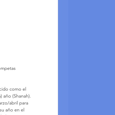
ompetas 
ocido como el 
) año (Shanah). 
rzo/abril para 
su año en el 