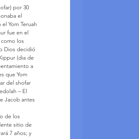
ofar) por 30 
sonaba el 
n el Yom Teruah 
r fue en el 
 como los 
o Dios decidió 
Kippur (dia de 
epentamiento a 
es que Yom 
r del shofar 
edolah – El 
de Jacob antes 
o de los 
lente sitio de 
rá 7 años; y 