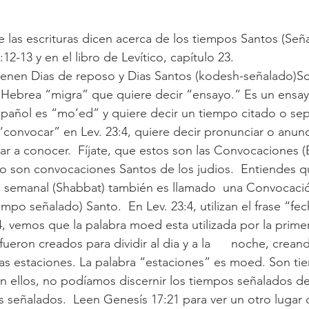
e las escrituras dicen acerca de los tiempos Santos (Señ
-13 y en el libro de Levítico, capítulo 23.
tienen Dias de reposo y Dias Santos (kodesh-señalado)Son
ebrea “migra” que quiere decir “ensayo.” Es un ensayo 
Español es “mo’ed” y quiere decir un tiempo citado o se
convocar” en Lev. 23:4, quiere decir pronunciar o anuncia
dar a conocer.  Fíjate, que estos son las Convocaciones (
 son convocaciones Santos de los judios.  Entiendes qu
o semanal (Shabbat) también es llamado  una Convocació
po señalado) Santo.  En Lev. 23:4, utilizan el frase “fe
 vemos que la palabra moed esta utilizada por la primera 
s fueron creados para dividir al dia y a la      noche, crea
as estaciones. La palabra “estaciones” es moed. Son ti
n ellos, no podíamos discernir los tiempos señalados de 
 señalados.  Leen Genesís 17:21 para ver un otro lugar 