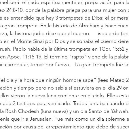
rael será refinado espiritualmente en preparación para la
eo 24:8-10, donde la palabra griega para una mujer con 
e es entendido que hay 3 trompetas de Dios: el primera  
 la gran trompeta. En la historia de Abraham y Isaac cua
rza, la historia judio dice que el cuerno      isquierdo (pr
 en el Monte Sinai por Dios y se sonaba el cuerno derec
uah. Pablo habla de la última trompeta en 1Cor. 15:52 y
en Apoc. 11:15-19. El término “rapto” viene de la palabr
ica arrebatar, tomar por fuerza.   La gran trompeta fue 
l dia y la hora que ningún hombre sabe” (lees Mateo 24
tación y tiempo pero no sabía si estuviera en el dia 29 or
los vieron la nueva luna creciente en el cielo. Ellos est
taba 2 testigos para verificarlo. Todos juntaba cuando o
la Rosh Chodesh (luna nueva) y un dia Santo de Yahweh.
enía que ir a Jerusalen. Fue más como un dia solemne e
bración por causa del arrepentamiento que debe de suce