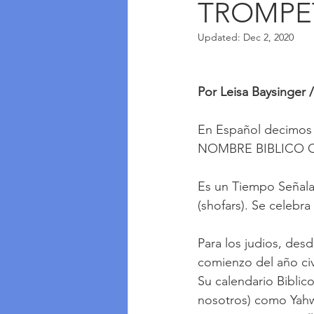
TROMPE
Updated:
Dec 2, 2020
Por Leisa Baysinger 
En Español decimos 
NOMBRE BIBLICO C
Es un Tiempo Señala
(shofars). Se celebr
Para los judios, des
comienzo del año civ
Su calendario Biblic
nosotros) como Yahw