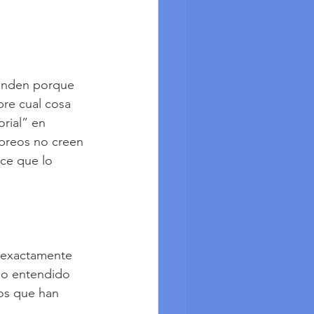
ienden porque 
re cual cosa 
rial” en 
ebreos no creen 
ce que lo 
s exactamente 
do entendido 
tos que han 