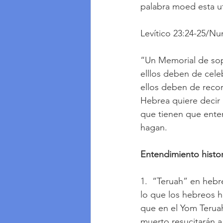
palabra moed esta ut
Levítico 23:24-25/Nu
“Un Memorial de sop
elllos deben de cele
ellos deben de reco
Hebrea quiere decir 
que tienen que enten
hagan.
Entendimiento histo
1.  “Teruah” en hebr
lo que los hebreos h
que en el Yom Teruah,
muerto resucitarán a 