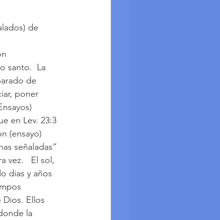
alados) de 
      
santo.  La      
parado de 
r, poner      
Ensayos) 
e en Lev. 23:3 
n (ensayo) 
chas señaladas” 
vez.   El sol, 
ndo dias y años 
empos 
Dios. Ellos 
donde la 