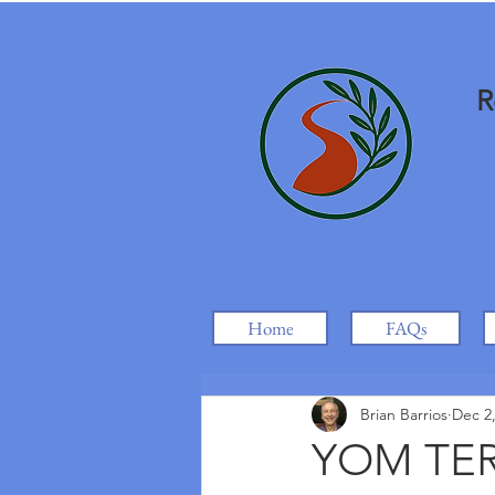
R
Home
FAQs
Brian Barrios
Dec 2
YOM TER