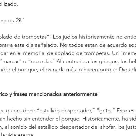
ilizado. 
meros 29:1
lado de trompetas”- Los judios historicamente no ent
brar a este dia señalado. No todos estan de acuerdo sob
rdar en el memorial de soplado de trompetas. Un “memo
“marcar” o “recordar.” Al contrario a los griegos, los h
der el por que, ellos nada más lo hacen porque Dios di
rico y frases mencionados anteriormente
ea quiere decir “estallido despertador,” “grito.” Esto e
an hecho sin entender el porque. Historicamente, ha si
 al sonido del estallido despertador del shofar, los jus
la vida eterna.  