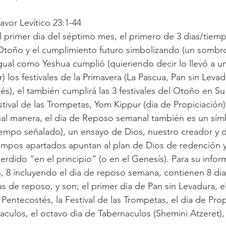
favor Levítico 23:1-44
 primer dia del séptimo mes, el primero de 3 dias/tiem
l Otoño y el cumplimiento futuro simbolizando (un sombro
gual como Yeshua cumplió (quieriendo decir lo llevó a un
los festivales de la Primavera (La Pascua, Pan sin Levad
tés), el también cumplirá las 3 festivales del Otoño en S
tival de las Trompetas, Yom Kippur (dia de Propiciación)
ual manera, el dia de Reposo semanal también es un sím
empo señalado), un ensayo de Dios, nuestro creador y d
tiempos apartados apuntan al plan de Dios de redención y
rdido “en el principio” (o en el Genesís). Para su inform
, 8 incluyendo el dia de reposo semana, contienen 8 dia
s de reposo, y son; el primer dia de Pan sin Levadura, e
Pentecostés, la Festival de las Trompetas, el dia de Propi
culos, el octavo dia de Tabernaculos (Shemini Atzeret), 