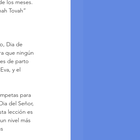
de los meses. 
nnah Tovah” 
o, Dia de 
ra que ningún 
res de parto 
va, y el 
rompetas para 
ia del Señor, 
ta lección es 
un nivel más 
s 