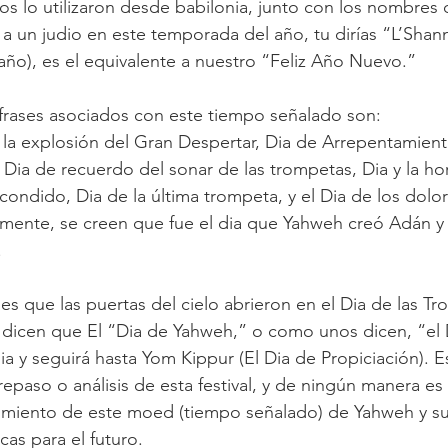
os lo utilizaron desde babilonia, junto con los nombres 
r a un judio en este temporada del año, tu dirías “L’Sha
ño), es el equivalente a nuestro “Feliz Año Nuevo.”
rases asociados con este tiempo señalado son:
e la explosión del Gran Despertar, Dia de Arrepentamient
 Dia de recuerdo del sonar de las trompetas, Dia y la ho
ondido, Dia de la última trompeta, y el Dia de los dolo
amente, se creen que fue el dia que Yahweh creó Adán y E
.
 es que las puertas del cielo abrieron en el Dia de las T
dicen que El “Dia de Yahweh,” o como unos dicen, “el D
a y seguirá hasta Yom Kippur (El Dia de Propiciación). Es
epaso o análisis de esta festival, y de ningún manera es 
miento de este moed (tiempo señalado) de Yahweh y su
cas para el futuro.