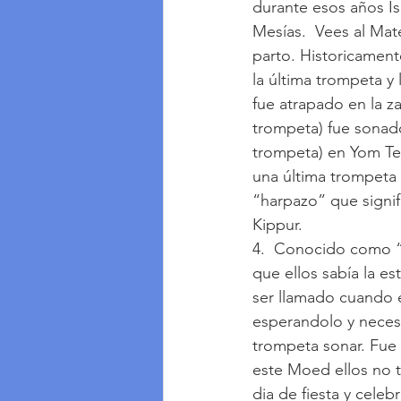
durante esos años Is
Mesías.  Vees al Mat
parto. Historicament
la última trompeta y
fue atrapado en la za
trompeta) fue sonado
trompeta) en Yom Ter
una última trompeta 
“harpazo” que signif
Kippur.  
4.  Conocido como “e
que ellos sabía la es
ser llamado cuando el
esperandolo y necesi
trompeta sonar. Fue 
este Moed ellos no t
dia de fiesta y cele