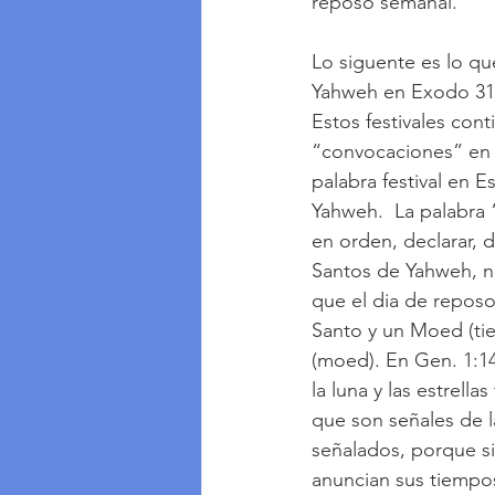
reposo semanal.
Lo siguente es lo qu
Yahweh en Exodo 31:12
Estos festivales con
“convocaciones” en H
palabra festival en 
Yahweh.  La palabra “
en orden, declarar, 
Santos de Yahweh, no
que el dia de repos
Santo y un Moed (tiem
(moed). En Gen. 1:14,
la luna y las estrella
que son señales de l
señalados, porque si
anuncian sus tiempos