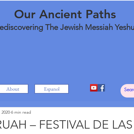
Our Ancient Paths
ediscovering The Jewish Messiah Yesh
About
Espanol
, 2020
6 min read
UAH – FESTIVAL DE LAS