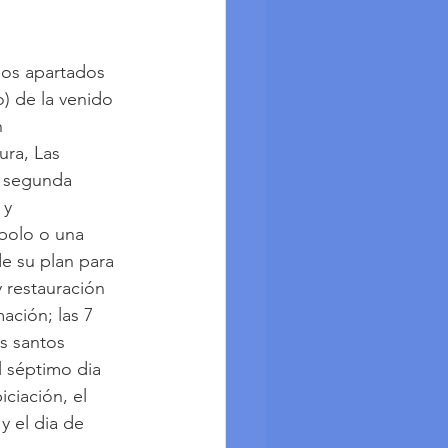
pos apartados 
) de la venido 
 
ura, Las 
u segunda 
 y 
bolo o una 
e su plan para 
 restauración 
ación; las 7 
s santos 
l séptimo dia 
ciación, el 
y el dia de 