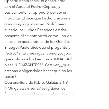
Apóstol Pablo tenía un desacuerdo 
con el Apóstol Pedro (Cephas) y 
basicamente le reprendió por ser un 
hipócrita. El dice que Pedro creyó una 
cosa (creyó igual como Pablo) pero 
cuando los Judíos Farisaicos estaba 
presente el se comportó como uno de 
ellos, aun apartandose de los Gentiles. 
Y luego, Pablo dice que el preguntó a 
Pedro, “si tú crees igual como yo, ¿por 
qué obligas a los Gentiles a JUDAIZAR, 
o ser JUDAIZANTES?”  Otra vez, ¿que 
estaban obligandolos hacer que no les 
gustó?
Otra escritura de Pablo: Gálatas 3:1-9, 
“¡Oh gálatas insensatos! ¿Quién os 
fascinó para no obedecer a la verdad, a 
vosotros ante cuyos ojos Jesucristo fue 
ya presentado claramente entre 